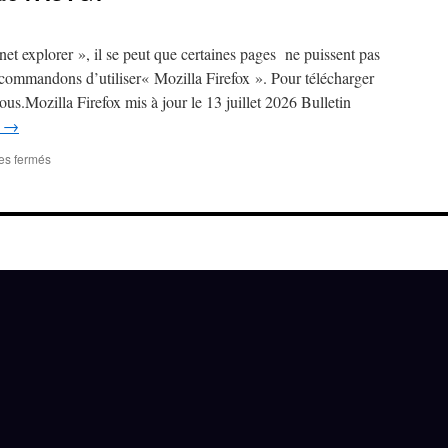
rnet explorer », il se peut que certaines pages ne puissent pas
commandons d’utiliser« Mozilla Firefox ». Pour télécharger
ous.Mozilla Firefox mis à jour le 13 juillet 2026 Bulletin
e
→
sur
es fermés
Bienvenue
sur
le
site
de
l’ACTGV