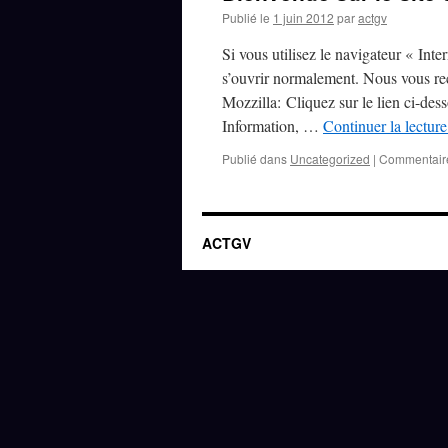
Publié le
1 juin 2012
par
actgv
Si vous utilisez le navigateur « Inte
s’ouvrir normalement. Nous vous re
Mozzilla: Cliquez sur le lien ci-dess
Information, …
Continuer la lectur
Publié dans
Uncategorized
|
Commentair
ACTGV