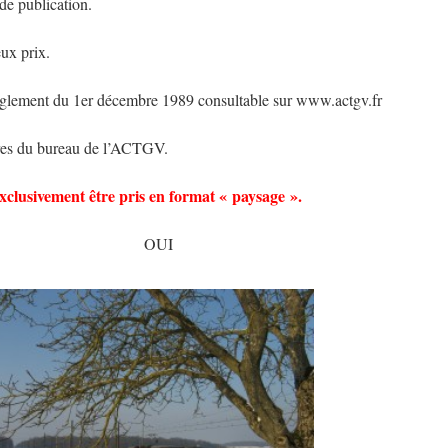
 de publication.
ux prix.
 règlement du 1er décembre 1989 consultable sur www.actgv.fr
res du bureau de l’ACTGV.
 exclusivement être pris en format « paysage ».
 OUI