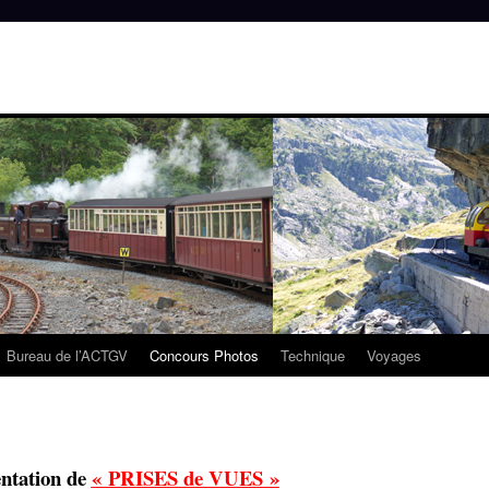
Bureau de l’ACTGV
Concours Photos
Technique
Voyages
ntation de
« PRISES de VUES »