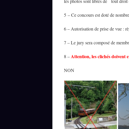
les photos sont libres de tout droit
5 – Ce concours est doté de nombre
6 – Autorisation de prise de vue :
7 – Le jury sera composé de memb
Attention, les clichés doivent
8 –
NON