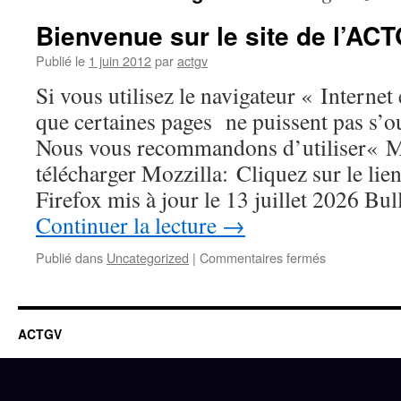
Bienvenue sur le site de l’AC
Publié le
1 juin 2012
par
actgv
Si vous utilisez le navigateur « Internet 
que certaines pages ne puissent pas s’
Nous vous recommandons d’utiliser« Mo
télécharger Mozzilla: Cliquez sur le lie
Firefox mis à jour le 13 juillet 2026 Bu
Continuer la lecture
→
sur
Publié dans
Uncategorized
|
Commentaires fermés
Bienvenue
sur
le
site
ACTGV
de
l’ACTGV